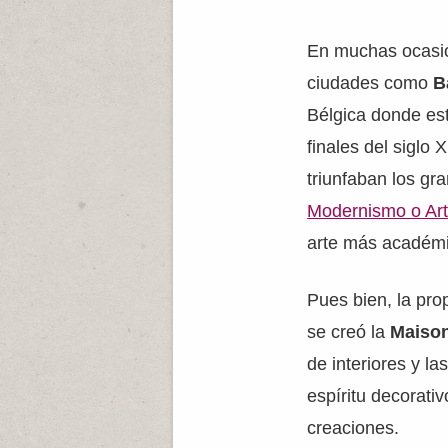
En muchas ocasi
ciudades como
B
Bélgica donde es
finales del siglo
triunfaban los gr
Modernismo o Ar
arte más académic
Pues bien, la pro
se creó la
Maison
de interiores y l
espíritu decorati
creaciones.