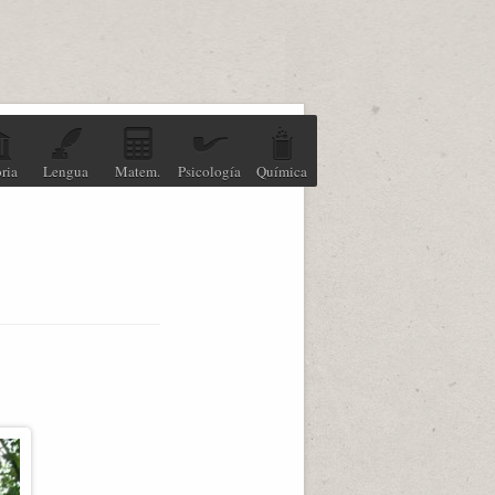
ria
Lengua
Matem.
Psicología
Química