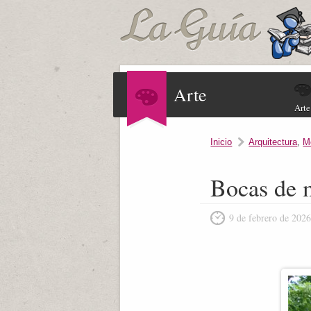
Arte
Arte
Inicio
Arquitectura
,
M
Bocas de m
9 de febrero de 202