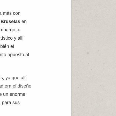
na más con
n
Bruselas
en
embargo, a
ístico y allí
bién el
anto opuesto al
, ya que allí
ad era el diseño
ene un enorme
n para sus