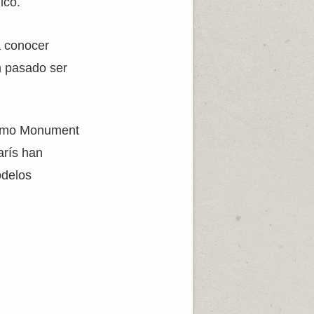
ico.
a conocer
n pasado ser
 como Monument
arís han
odelos