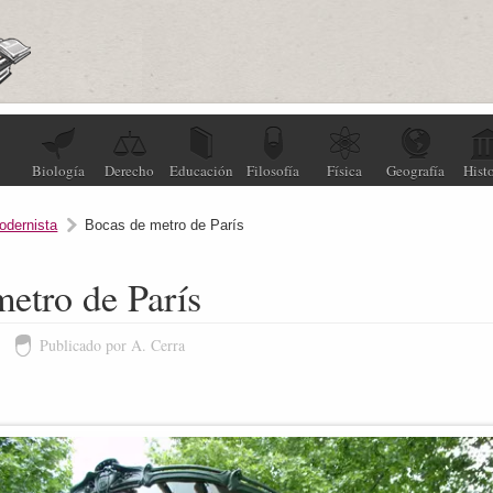
Biología
Derecho
Educación
Filosofía
Física
Geografía
Histo
odernista
Bocas de metro de París
etro de París
6
Publicado por A. Cerra