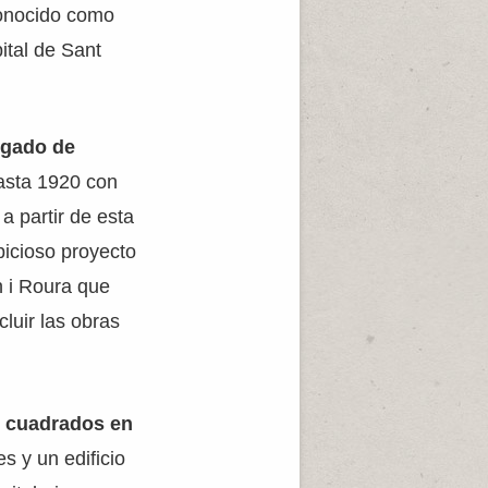
 conocido como
ital de Sant
rgado de
hasta 1920 con
a partir de esta
icioso proyecto
h i Roura que
luir las obras
s cuadrados en
es y un edificio