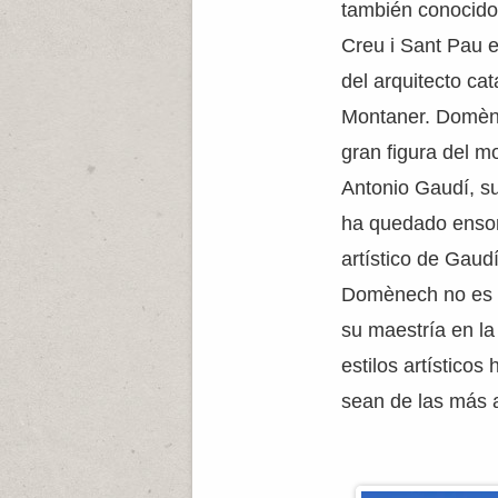
también conocido
Creu i Sant Pau 
del arquitecto ca
Montaner. Domène
gran figura del m
Antonio Gaudí, s
ha quedado ensom
artístico de Gaud
Domènech no es e
su maestría en la
estilos artístico
sean de las más 