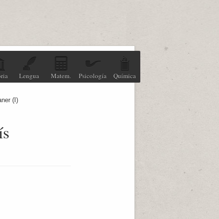
ria
Lengua
Matem.
Psicología
Química
ner (I)
ís