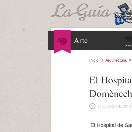
Arte
Arte
Inicio
Arquitectura
,
M
El Hospita
Domènech 
17 de enero de 2014
El Hospital de S