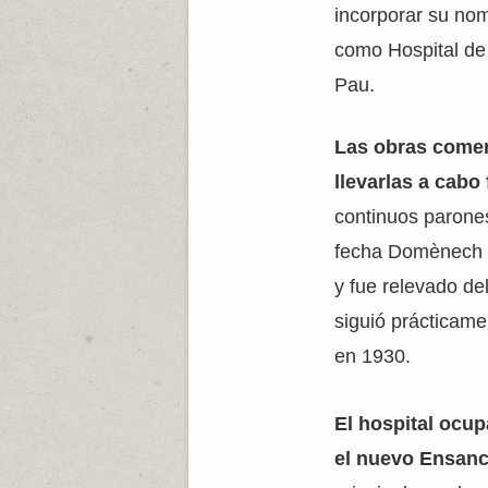
incorporar su nom
como Hospital de
Pau.
Las obras comen
llevarlas a cab
continuos parones 
fecha Domènech y
y fue relevado de
siguió prácticame
en 1930.
El hospital ocu
el nuevo Ensanc