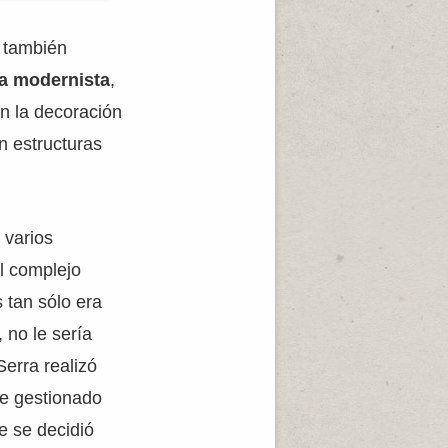
e también
ica modernista
,
en la decoración
n estructuras
 varios
al complejo
 tan sólo era
 no le sería
erra realizó
se gestionado
e se decidió