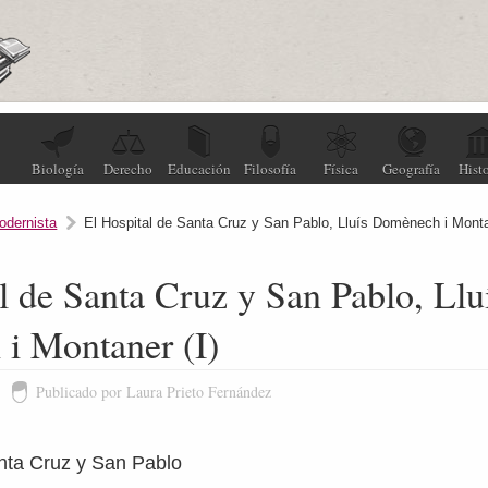
Biología
Derecho
Educación
Filosofía
Física
Geografía
Histo
odernista
El Hospital de Santa Cruz y San Pablo, Lluís Domènech i Monta
l de Santa Cruz y San Pablo, Llu
i Montaner (I)
Publicado por Laura Prieto Fernández
anta Cruz y San Pablo