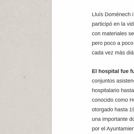
Lluís Domènech i
participó en la v
con materiales sen
pero poco a poco 
cada vez más diá
El hospital fue 
conjuntos asisten
hospitalario hast
conocido como Ho
otorgado hasta 19
una importante do
por el Ayuntamien