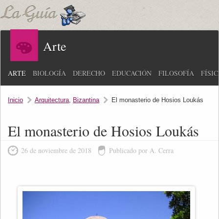
Arte
ARTE
BIOLOGÍA
DERECHO
EDUCACIÓN
FILOSOFÍA
FÍSI
Inicio
Arquitectura
,
Bizantina
El monasterio de Hosios Loukás
El monasterio de Hosios Loukás
26 de noviembre de 2018
Publicado por A. Cerra