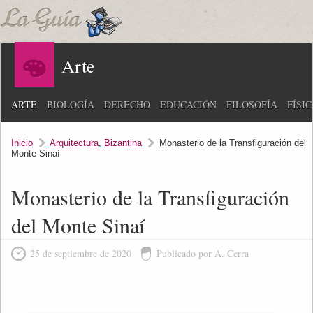
Arte
ARTE
BIOLOGÍA
DERECHO
EDUCACIÓN
FILOSOFÍA
FÍSI
Inicio
Arquitectura
,
Bizantina
Monasterio de la Transfiguración del
Monte Sinaí
Monasterio de la Transfiguración
del Monte Sinaí
25 de septiembre de 2020
Publicado por A. Cerra