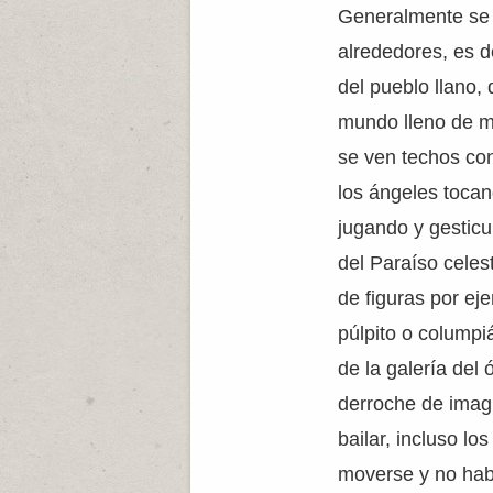
Generalmente se 
alrededores, es d
del pueblo llano,
mundo lleno de ma
se ven techos con
los ángeles tocan
jugando y gestic
del Paraíso celest
de figuras por ej
púlpito o columpi
de la galería del 
derroche de imag
bailar, incluso l
moverse y no hab