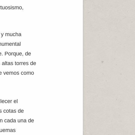
rtuosismo,
, y mucha
onumental
e. Porque, de
 altas torres de
que vemos como
lecer el
as cotas de
en cada una de
squemas