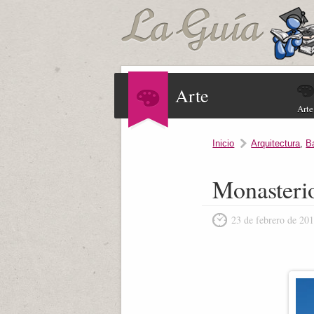
Arte
Arte
Inicio
Arquitectura
,
B
Monasteri
23 de febrero de 20