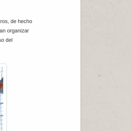
tros, de hecho
ían organizar
so del