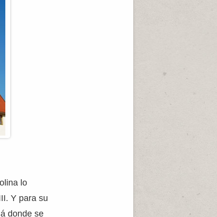
lina lo
II. Y para su
llá donde se