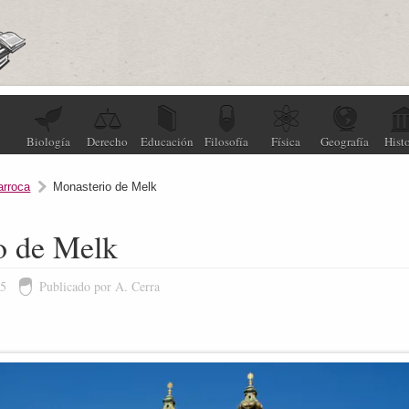
Biología
Derecho
Educación
Filosofía
Física
Geografía
Histo
arroca
Monasterio de Melk
o de Melk
15
Publicado por A. Cerra