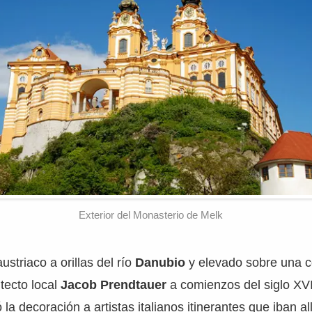
Exterior del Monasterio de Melk
striaco a orillas del río
Danubio
y elevado sobre una co
itecto local
Jacob Prendtauer
a comienzos del siglo XVI
ó la decoración a artistas italianos itinerantes que iban a