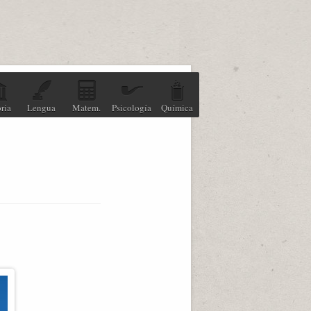
ria
Lengua
Matem.
Psicología
Química