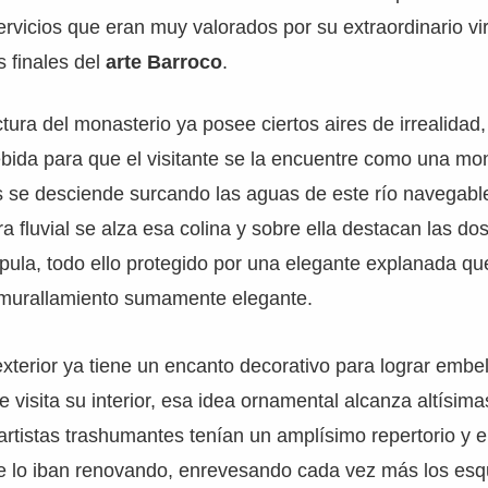
rvicios que eran muy valorados por su extraordinario vi
s finales del
arte Barroco
.
ctura del monasterio ya posee ciertos aires de irrealidad
ebida para que el visitante se la encuentre como una m
s se desciende surcando las aguas de este río navegabl
ra fluvial se alza esa colina y sobre ella destacan las dos
úpula, todo ello protegido por una elegante explanada 
murallamiento sumamente elegante.
exterior ya tiene un encanto decorativo para lograr embel
e visita su interior, esa idea ornamental alcanza altísim
artistas trashumantes tenían un amplísimo repertorio y 
e lo iban renovando, enrevesando cada vez más los e