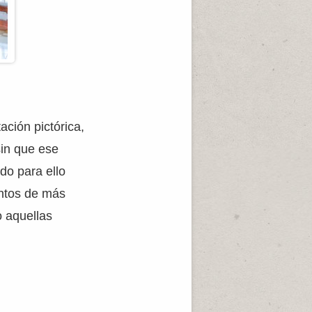
ación pictórica,
 sin que ese
do para ello
entos de más
o aquellas