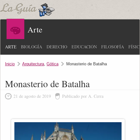
Arte
ARTE
BIOLOGÍA
DERECHO
EDUCACIÓN
FILOSOFÍA
FÍSI
Inicio
Arquitectura
,
Gótica
Monasterio de Batalha
Monasterio de Batalha
21 de agosto de 2019
Publicado por A. Cerra