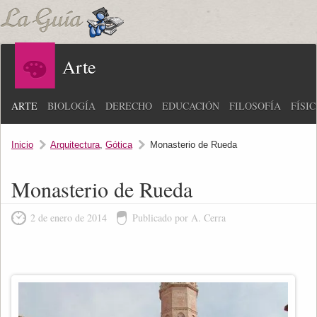
Arte
ARTE
BIOLOGÍA
DERECHO
EDUCACIÓN
FILOSOFÍA
FÍSI
Inicio
Arquitectura
,
Gótica
Monasterio de Rueda
Monasterio de Rueda
2 de enero de 2014
Publicado por A. Cerra