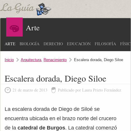
Arte
ARTE
BIOLOGÍA
DERECHO
EDUCACIÓN
FILOSOFÍA
FÍSI
Inicio
Arquitectura
,
Renacimiento
Escalera dorada, Diego Siloe
Escalera dorada, Diego Siloe
21 de marzo de 2013
Publicado por Laura Prieto Fernández
La escalera dorada de Diego de Siloé se
encuentra ubicada en el brazo norte del crucero
de la
catedral de Burgos
. La catedral comenzó