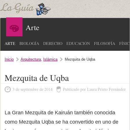
Arte
ARTE
BIOLOGÍA
DERECHO
EDUCACIÓN
FILOSOFÍA
FÍSI
Inicio
Arquitectura
,
Islámica
Mezquita de Uqba
Mezquita de Uqba
3 de septiembre de 2014
Publicado por Laura Prieto Fernández
La Gran Mezquita de Kairuán también conocida
como Mezquita Uqba se ha convertido en uno de