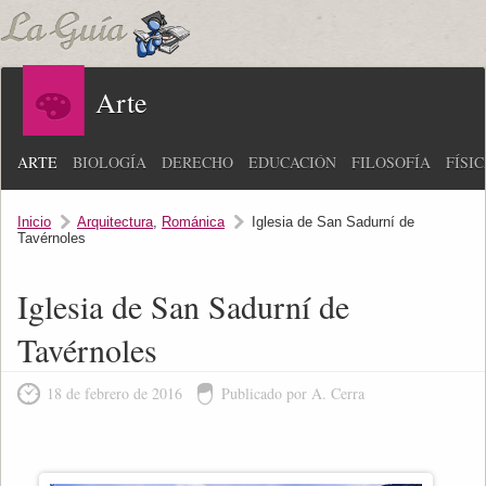
Arte
ARTE
BIOLOGÍA
DERECHO
EDUCACIÓN
FILOSOFÍA
FÍSI
Inicio
Arquitectura
,
Románica
Iglesia de San Sadurní de
Tavérnoles
Iglesia de San Sadurní de
Tavérnoles
18 de febrero de 2016
Publicado por A. Cerra