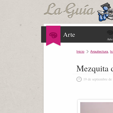
Arte
Arte
Inicio
Arquitectura
,
I
Mezquita 
19 de septiembre de