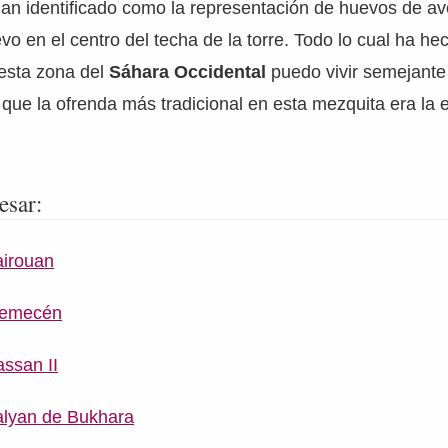
han identificado como la representación de huevos de a
vo en el centro del techa de la torre. Todo lo cual ha h
 esta zona del
Sáhara Occidental
puedo vivir semejante 
 que la ofrenda más tradicional en esta mezquita era la 
esar:
airouan
remecén
ssan II
alyan de Bukhara