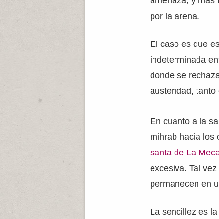
amenaza, y más to
por la arena.
El caso es que e
indeterminada ent
donde se rechaza 
austeridad, tanto
En cuanto a la sa
mihrab hacia los 
santa de La Mec
excesiva. Tal vez
permanecen en u
La sencillez es l