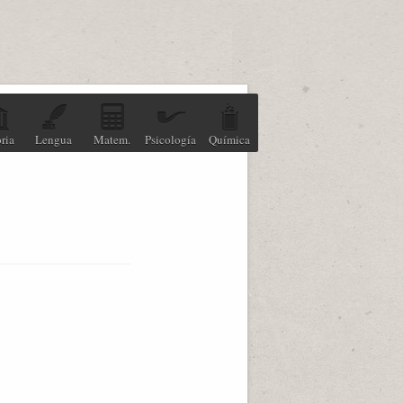
ria
Lengua
Matem.
Psicología
Química