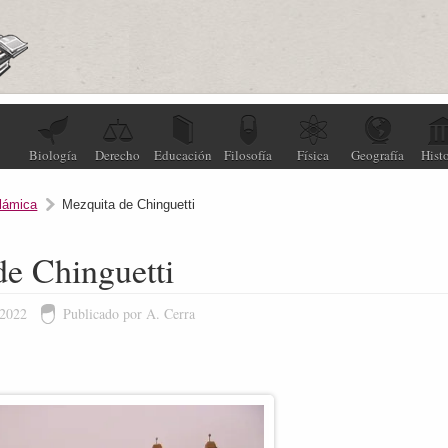
Biología
Derecho
Educación
Filosofía
Física
Geografía
Histo
slámica
Mezquita de Chinguetti
de Chinguetti
 2022
Publicado por A. Cerra