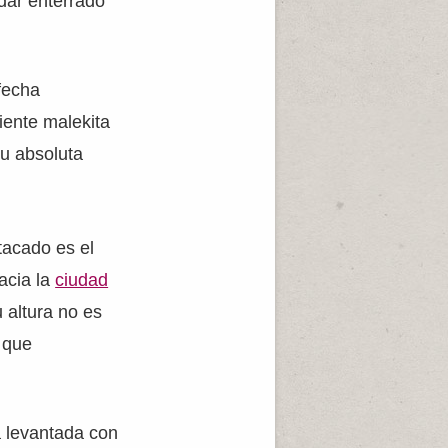
dar enterrado
fecha
riente malekita
su absoluta
tacado es el
acia la
ciudad
 altura no es
 que
a levantada con