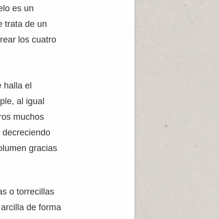
elo es un
e trata de un
rear los cuatro
 halla el
le, al igual
otros muchos
a decreciendo
volumen gracias
 o torrecillas
arcilla de forma