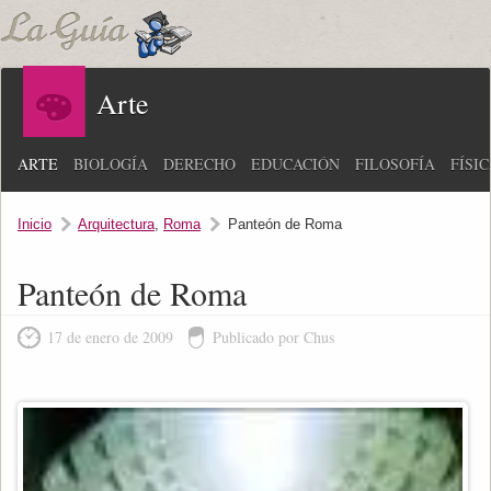
Arte
ARTE
BIOLOGÍA
DERECHO
EDUCACIÓN
FILOSOFÍA
FÍSI
Inicio
Arquitectura
,
Roma
Panteón de Roma
Panteón de Roma
17 de enero de 2009
Publicado por Chus