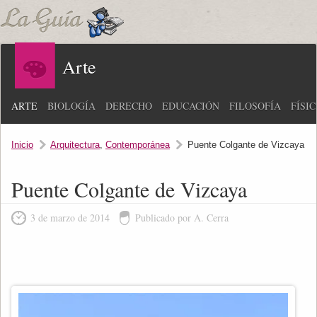
Arte
ARTE
BIOLOGÍA
DERECHO
EDUCACIÓN
FILOSOFÍA
FÍSI
Inicio
Arquitectura
,
Contemporánea
Puente Colgante de Vizcaya
Puente Colgante de Vizcaya
3 de marzo de 2014
Publicado por A. Cerra