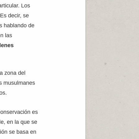
rticular. Los
Es decir, se
os hablando de
n las
denes
la zona del
los musulmanes
os.
conservación es
e, en la que se
ción se basa en