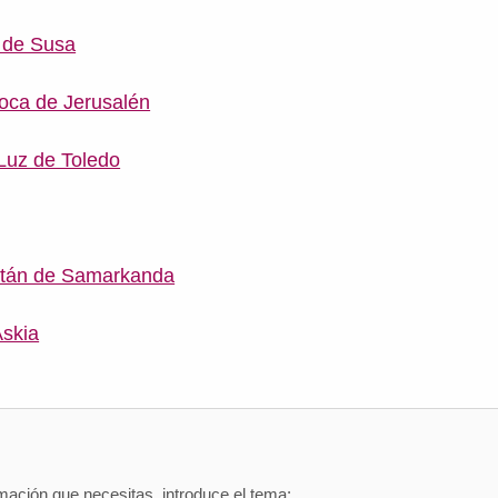
 de Susa
oca de Jerusalén
 Luz de Toledo
stán de Samarkanda
Askia
mación que necesitas, introduce el tema: