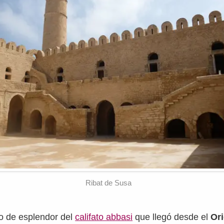
Ribat de Susa
do de esplendor del
califato abbasi
que llegó desde el
Or