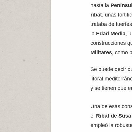
hasta la
Penínsul
ribat
, unas forti
trataba de fuerte
la
Edad Media
, 
construcciones qu
Militares
, como p
Se puede decir qu
litoral mediterrá
y se tienen que e
Una de esas cons
el
Ribat de Susa
empleó la robuste