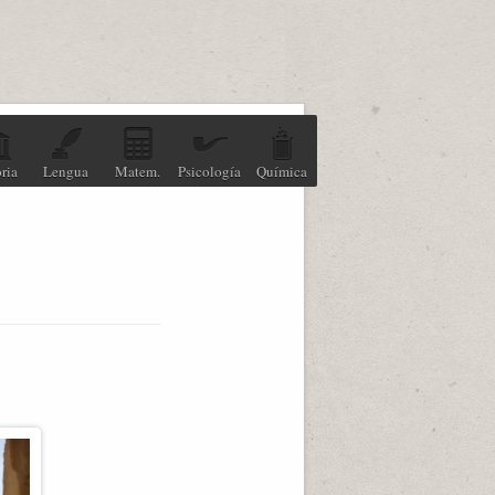
ria
Lengua
Matem.
Psicología
Química