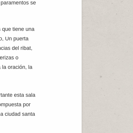
s paramentos se
s que tiene una
o, Un puerta
cias del ribat,
erizas o
la oración, la
tante esta sala
compuesta por
la ciudad santa