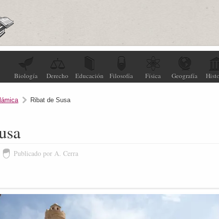
Biología
Derecho
Educación
Filosofía
Física
Geografía
Histo
slámica
Ribat de Susa
usa
Publicado por A. Cerra