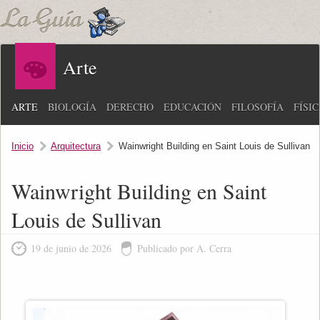
Arte
ARTE
BIOLOGÍA
DERECHO
EDUCACIÓN
FILOSOFÍA
FÍSI
Inicio
Arquitectura
Wainwright Building en Saint Louis de Sullivan
Wainwright Building en Saint
Louis de Sullivan
19 de junio de 2026
Publicado por A. Cerra