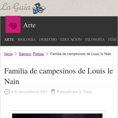
Arte
ARTE
BIOLOGÍA
DERECHO
EDUCACIÓN
FILOSOFÍA
FÍSI
Inicio
Barroco
,
Pintura
Familia de campesinos de Louis le Nain
Familia de campesinos de Louis le
Nain
4 de noviembre de 2013
Publicado por A. Cerra