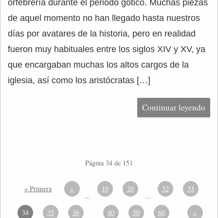
orfebrería durante el periodo gótico. Muchas piezas
de aquel momento no han llegado hasta nuestros
días por avatares de la historia, pero en realidad
fueron muy habituales entre los siglos XIV y XV, ya
que encargaban muchas los altos cargos de la
iglesia, así como los aristócratas […]
Continuar leyendo
Página 34 de 151
« Primera
«
10
20
32
33
...
...
34
35
36
40
50
60
»