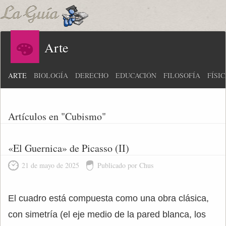
Arte
ARTE
BIOLOGÍA
DERECHO
EDUCACIÓN
FILOSOFÍA
FÍSI
Artículos en "Cubismo"
«El Guernica» de Picasso (II)
21 de mayo de 2025
Publicado por Chus
El cuadro está compuesta como una obra clásica,
con simetría (el eje medio de la pared blanca, los