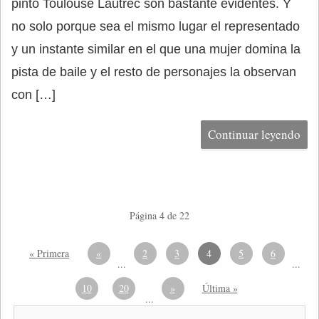
pintó Toulouse Lautrec son bastante evidentes. Y
no solo porque sea el mismo lugar el representado
y un instante similar en el que una mujer domina la
pista de baile y el resto de personajes la observan
con […]
Continuar leyendo
Página 4 de 22
« Primera
«
2
3
4
5
6
...
...
10
20
»
Última »
...