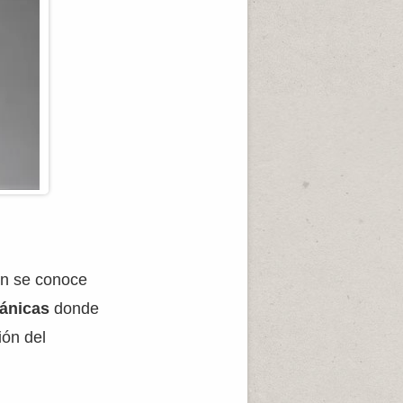
én se conoce
tánicas
donde
ión del