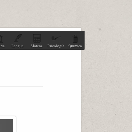
ria
Lengua
Matem.
Psicología
Química