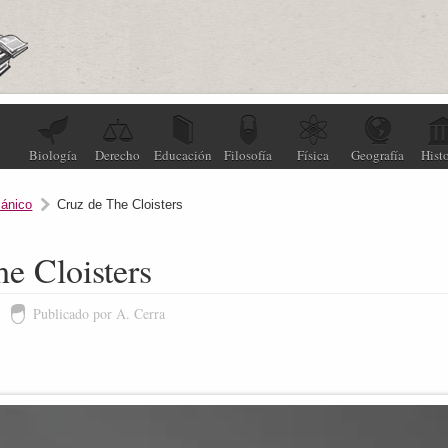
Biología
Derecho
Educación
Filosofía
Física
Geografía
Histo
ánico
Cruz de The Cloisters
e Cloisters
Publicado por A. Cerra