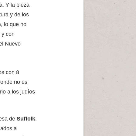
a. Y la pieza
tura y de los
, lo que no
 y con
del Nuevo
os con 8
 donde no es
rio a los judíos
lesa de
Suffolk
,
nados a