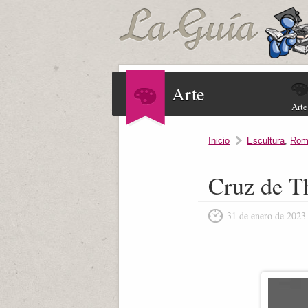
Arte
Arte
Inicio
Escultura
,
Rom
Cruz de Th
31 de enero de 2023