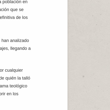
a población en
ución que se
finitiva de los
s
han analizado
ajes, llegando a
or cualquier
de quién la talló
rama teológico
rir en los