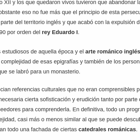
o XII y los que quedaron vivos tuvieron que abandonar l
obstante eso no fue más que el principio de esta persec
arte del territorio inglés y que acabó con la expulsión de
290 por orden del
rey Eduardo I
.
os estudiosos de aquella época y el
arte románico inglé
 complejidad de esas epigrafías y también de los person
que se labró para un monasterio.
ian referencias culturales que no eran comprensibles p
ecesaria cierta sofisticación y erudición tanto por parte 
eedores para comprenderla. En definitiva, todo un prog
jidad, casi más o menos similar al que se puede descub
tran todo una fachada de ciertas
catedrales románicas
.