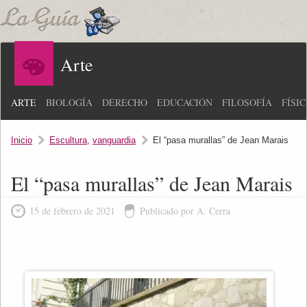
Arte
ARTE
BIOLOGÍA
DERECHO
EDUCACIÓN
FILOSOFÍA
FÍSI
Inicio
Escultura
,
vanguardia
El “pasa murallas” de Jean Marais
El “pasa murallas” de Jean Marais
15 de febrero de 2021
Publicado por A. Cerra