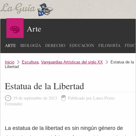
Arte
ARTE
BIOLOGÍA
DERECHO
EDUCACIÓN
FILOSOFÍA
FÍSI
Inicio
Escultura
,
Vanguardias Artísticas del siglo XX
Estatua de la
Libertad
Estatua de la Libertad
19 de septiembre de 2013
Publicado por Laura Prieto
Fernández
La estatua de la libertad es sin ningún género de