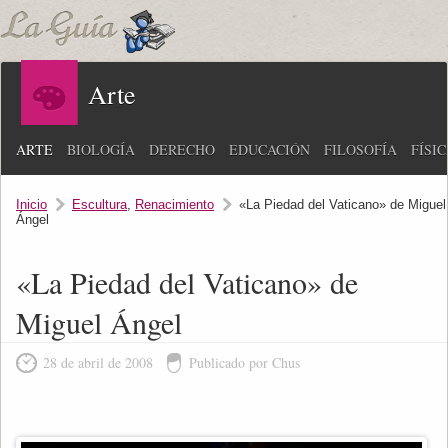
Arte
ARTE
BIOLOGÍA
DERECHO
EDUCACIÓN
FILOSOFÍA
FÍSI
Inicio
Escultura
,
Renacimiento
«La Piedad del Vaticano» de Miguel
Ángel
«La Piedad del Vaticano» de
Miguel Ángel
28 de abril de 2008
Publicado por Chus