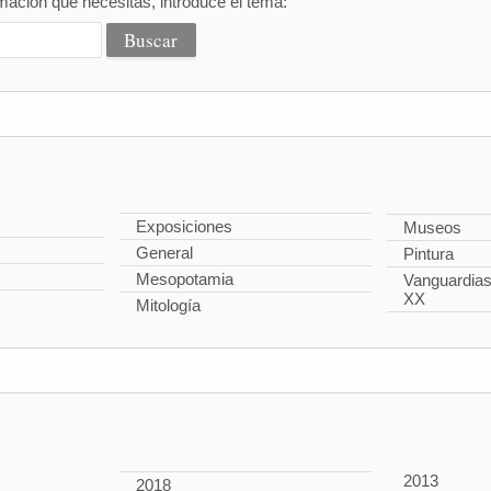
mación que necesitas, introduce el tema:
Exposiciones
Museos
General
Pintura
Mesopotamia
Vanguardias 
XX
Mitología
2013
2018