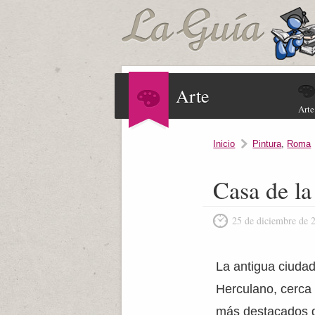
Arte
Arte
Inicio
Pintura
,
Roma
Casa de la
25 de diciembre de 
La antigua ciuda
Herculano, cerca 
más destacados d