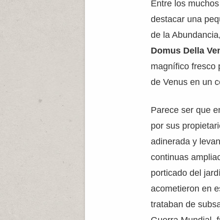
Entre los mucho
destacar una peq
de la Abundancia,
Domus Della Ven
magnífico fresco 
de Venus en un c
Parece ser que en
por sus propietar
adinerada y levant
continuas ampliac
porticado del jar
acometieron en e
trataban de subs