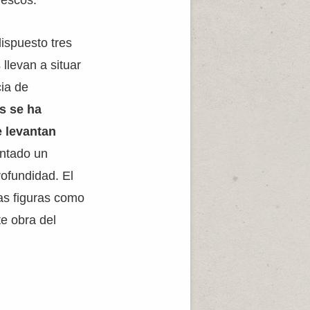
rescos.
dispuesto tres
llevan a situar
ia de
s se ha
e levantan
entado un
rofundidad. El
as figuras como
te obra del