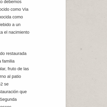
nto debemos
ocido como Via
onocida como
ebido a un
ta el nacimiento
ndo restaurada
 familia
ar, fruto de las
rno al patio
52 se
stauración que
a Segunda