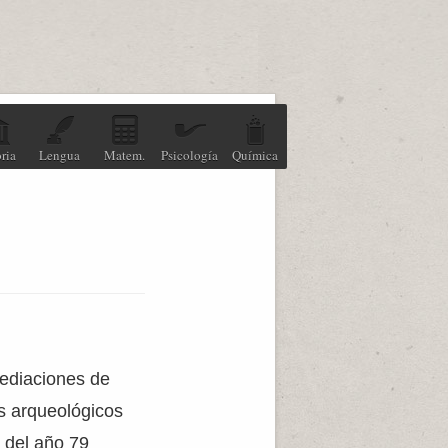
ria
Lengua
Matem.
Psicología
Química
ediaciones de
os arqueológicos
 del año 79