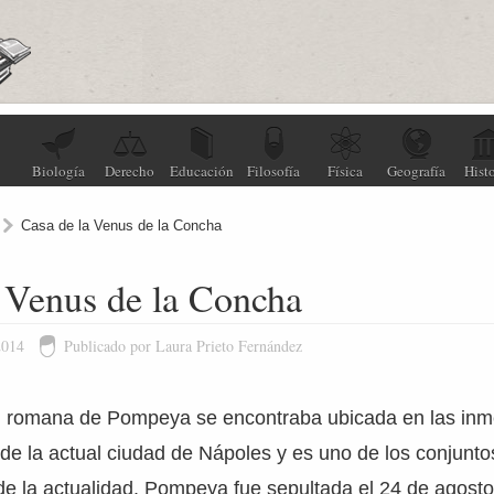
Biología
Derecho
Educación
Filosofía
Física
Geografía
Histo
Casa de la Venus de la Concha
 Venus de la Concha
2014
Publicado por Laura Prieto Fernández
d romana de Pompeya se encontraba ubicada en las inm
de la actual ciudad de Nápoles y es uno de los conjunt
e la actualidad. Pompeya fue sepultada el 24 de agosto