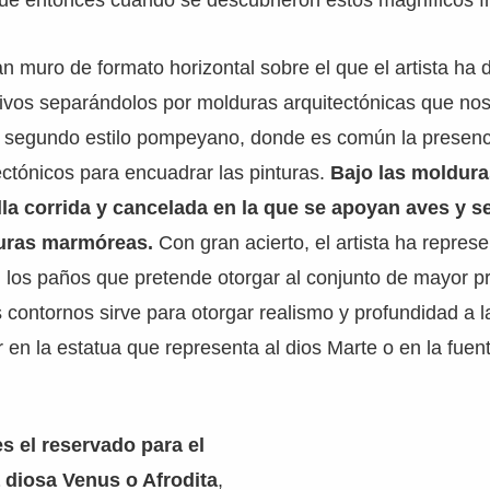
fue entonces cuando se descubrieron estos magníficos f
an muro de formato horizontal sobre el que el artista ha 
vos separándolos por molduras arquitectónicas que nos 
el segundo estilo pompeyano, donde es común la presenc
ctónicos para encuadrar las pinturas.
Bajo las moldura
la corrida y cancelada en la que se apoyan aves y s
turas marmóreas.
Con gran acierto, el artista ha repres
n los paños que pretende otorgar al conjunto de mayor p
contornos sirve para otorgar realismo y profundidad a l
 en la estatua que representa al dios Marte o en la fuen
es el reservado para el
 diosa Venus o Afrodita
,