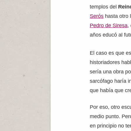
templos del
Rein
Serós
hasta otro
Pedro de Siresa
,
años educó al fu
El caso es que est
historiadores ha
sería una obra pos
sarcófago haría i
que había que cre
Por eso, otro escu
medio punto. Pero
en principio no t