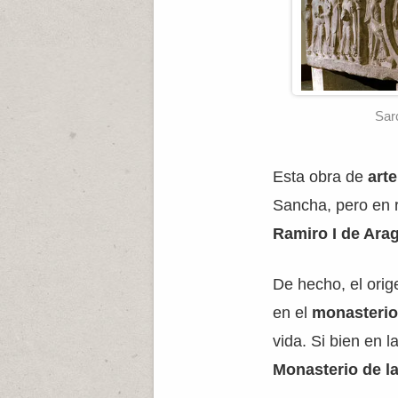
Sar
Esta obra de
art
Sancha, pero en r
Ramiro I de Ara
De hecho, el orig
en el
monasterio
vida. Si bien en l
Monasterio de l