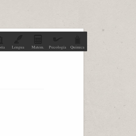
ria
Lengua
Matem.
Psicología
Química