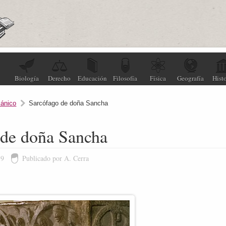
Biología
Derecho
Educación
Filosofía
Física
Geografía
Histo
ánico
Sarcófago de doña Sancha
 de doña Sancha
19
Publicado por A. Cerra