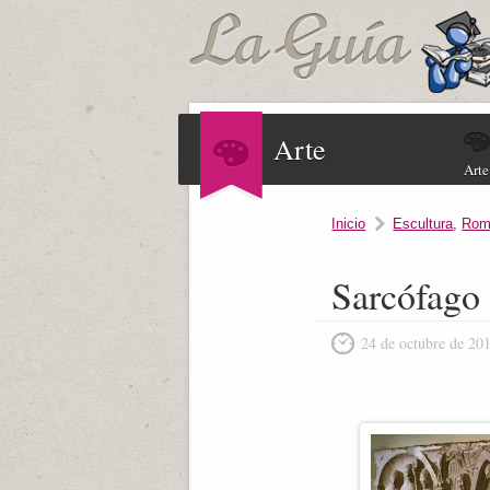
Arte
Arte
Inicio
Escultura
,
Rom
Sarcófago
24 de octubre de 20