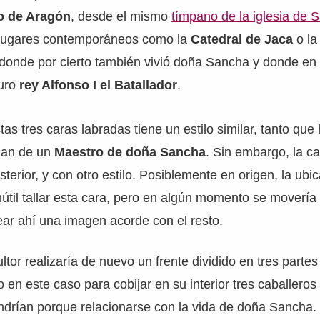
o de Aragón
, desde el mismo
tímpano de la iglesia de 
 lugares contemporáneos como la
Catedral de Jaca
o l
 donde por cierto también vivió doña Sancha y donde en 
turo
rey Alfonso I el Batallador
.
as tres caras labradas tiene un estilo similar, tanto que
blan de un
Maestro de doña Sancha
. Sin embargo, la ca
terior, y con otro estilo. Posiblemente en origen, la ubi
nútil tallar esta cara, pero en algún momento se movería 
ar ahí una imagen acorde con el resto.
ltor realizaría de nuevo un frente dividido en tres parte
 en este caso para cobijar en su interior tres caballeros
endrían porque relacionarse con la vida de doña Sancha.