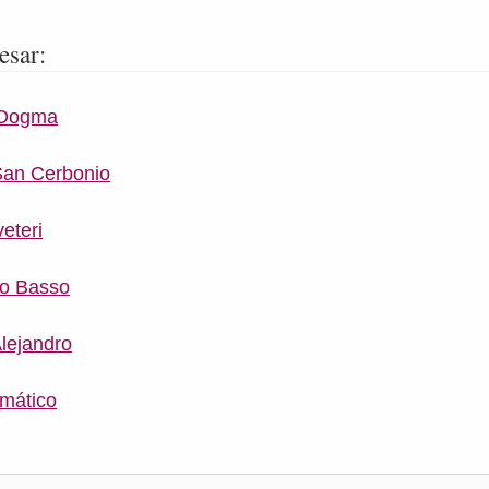
esar:
 Dogma
San Cerbonio
eteri
io Basso
lejandro
mático