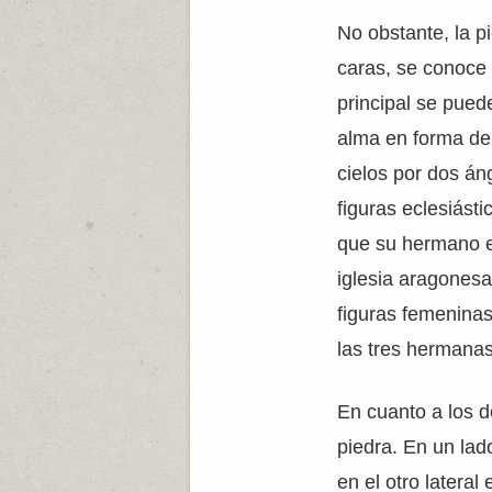
No obstante, la p
caras, se conoc
principal se pued
alma en forma de
cielos por dos án
figuras eclesiást
que su hermano 
iglesia aragonesa.
figuras femeninas
las tres hermanas
En cuanto a los 
piedra. En un lad
en el otro lateral