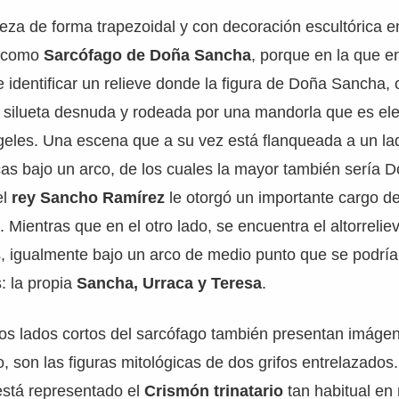
ieza de forma trapezoidal y con decoración escultórica e
e como
Sarcófago de Doña Sancha
, porque en la que e
e identificar un relieve donde la figura de Doña Sancha,
 silueta desnuda y rodeada por una mandorla que es ele
geles. Una escena que a su vez está flanqueada a un lad
icas bajo un arco, de los cuales la mayor también sería
el
rey Sancho Ramírez
le otorgó un importante cargo de
 Mientras que en el otro lado, se encuentra el altorreliev
, igualmente bajo un arco de medio punto que se podrían
: la propia
Sancha, Urraca y Teresa
.
dos lados cortos del sarcófago también presentan imáge
o, son las figuras mitológicas de dos grifos entrelazados
 está representado el
Crismón trinatario
tan habitual e