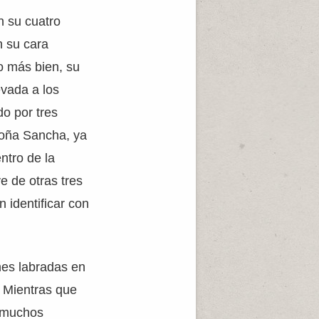
n su cuatro
n su cara
 o más bien, su
vada a los
o por tres
 Doña Sancha, ya
ntro de la
e de otras tres
 identificar con
nes labradas en
. Mientras que
n muchos