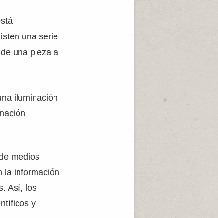
está
isten una serie
n de una pieza a
una iluminación
inación
 de medios
 la información
. Así, los
tíficos y