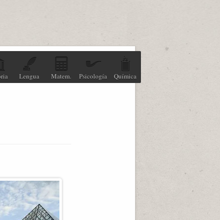
ria
Lengua
Matem.
Psicología
Química