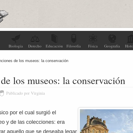
Biología
Derecho
Educación
Filosofía
Física
Geografía
Histo
nciones de los museos: la conservación
de los museos: la conservación
Publicado por Virginia
sico por el cual surgió el
o y de las colecciones: era
var aquello que se deseaba legar