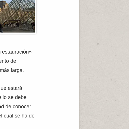
«restauración»
ento de
 más larga.
que estará
ello se debe
dad de conocer
l cual se ha de