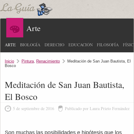
Arte
ARTE
BIOLOGÍA
DERECHO
EDUCACIÓN
FILOSOFÍA
FÍSI
Inicio
Pintura
,
Renacimiento
Meditación de San Juan Bautista, El
Bosco
Meditación de San Juan Bautista,
El Bosco
5 de septiembre de 2016
Publicado por Laura Prieto Fernández
Son muchas las posibilidades e hipótesis que los