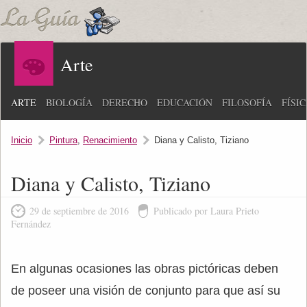
Arte
ARTE
BIOLOGÍA
DERECHO
EDUCACIÓN
FILOSOFÍA
FÍSI
Inicio
Pintura
,
Renacimiento
Diana y Calisto, Tiziano
Diana y Calisto, Tiziano
29 de septiembre de 2016
Publicado por Laura Prieto
Fernández
En algunas ocasiones las obras pictóricas deben
de poseer una visión de conjunto para que así su