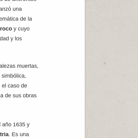
canzó una
emática de la
rroco
y cuyo
idad y los
ralezas muertas,
 simbólica,
n el caso de
na de sus obras
l año 1635 y
tria
. Es una