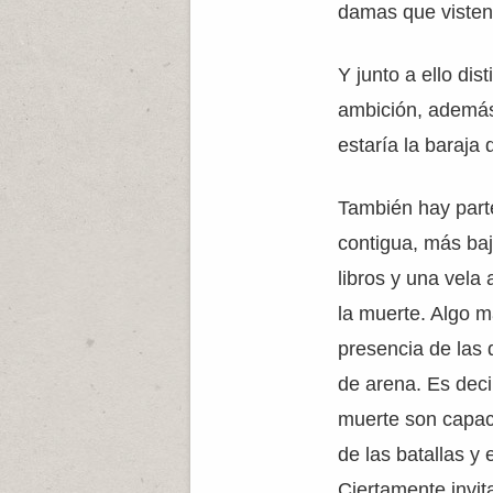
damas que visten
Y junto a ello di
ambición, además
estaría la baraja 
También hay part
contigua, más baj
libros y una vela
la muerte. Algo m
presencia de las d
de arena. Es deci
muerte son capace
de las batallas y 
Ciertamente invita