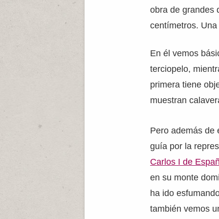
obra de grandes 
centímetros. Una 
En él vemos bási
terciopelo, mientr
primera tiene ob
muestran calaver
Pero además de e
guía por la repr
Carlos I de Espa
en su monte domin
ha ido esfumando. 
también vemos un