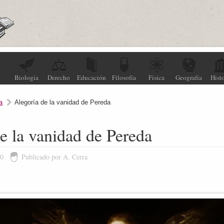
Biología
Derecho
Educación
Filosofía
Física
Geografía
Histo
a
Alegoría de la vanidad de Pereda
e la vanidad de Pereda
20
Publicado por A. Cerra