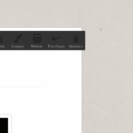
ria
Lengua
Matem.
Psicología
Química