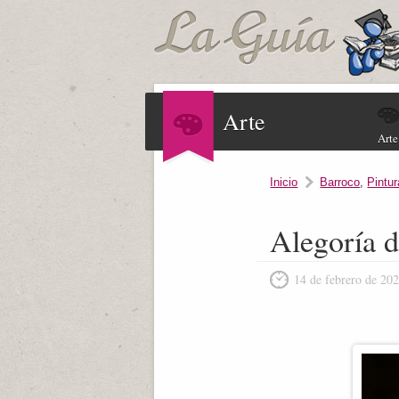
Arte
Arte
Inicio
Barroco
,
Pintur
Alegoría d
14 de febrero de 20