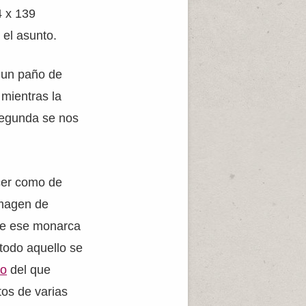
4 x 139
 el asunto.
 un paño de
 mientras la
segunda se nos
cer como de
imagen de
que ese monarca
 todo aquello se
to
del que
os de varias