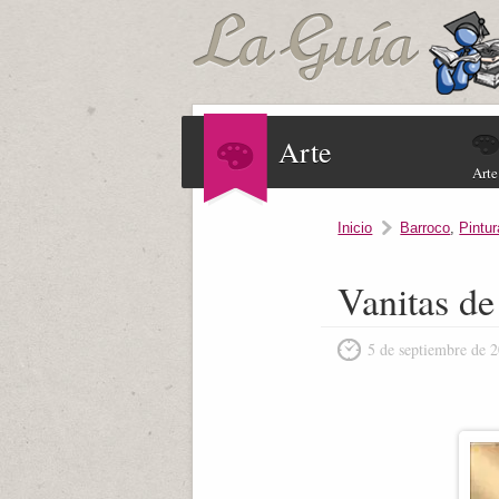
Arte
Arte
Inicio
Barroco
,
Pintur
Vanitas de
5 de septiembre de 