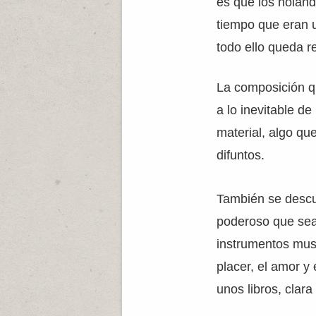
es que los holan
tiempo que eran u
todo ello queda 
La composición qu
a lo inevitable d
material, algo qu
difuntos.
También se descu
poderoso que sea
instrumentos musi
placer, el amor y
unos libros, clara