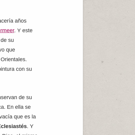
acería años
ermeer
. Y este
 de su
lvo que
 Orientales.
pintura con su
nservan de su
a. En ella se
vacía que es la
Eclesiastés
. Y