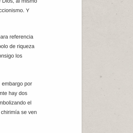
e Dios, al mismo
eccionismo. Y
lara referencia
bolo de riqueza
onsigo los
n embargo por
nte hay dos
mbolizando el
 chirimía se ven