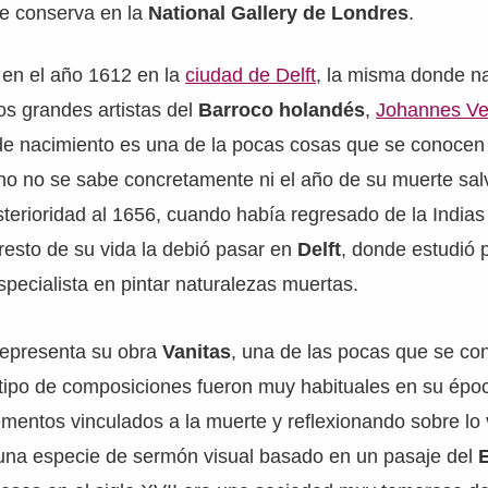
se conserva en la
National Gallery de Londres
.
ó en el año 1612 en la
ciudad de Delft
, la misma donde n
s grandes artistas del
Barroco holandés
,
Johannes V
 de nacimiento es una de la pocas cosas que se conocen
cho no se sabe concretamente ni el año de su muerte sa
terioridad al 1656, cuando había regresado de la Indias
resto de su vida la debió pasar en
Delft
, donde estudió 
especialista en pintar naturalezas muertas.
representa su obra
Vanitas
, una de las pocas que se co
tipo de composiciones fueron muy habituales en su époc
ementos vinculados a la muerte y reflexionando sobre lo 
 una especie de sermón visual basado en un pasaje del