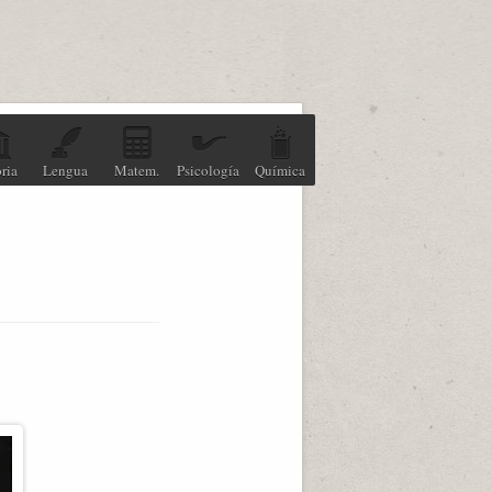
ria
Lengua
Matem.
Psicología
Química