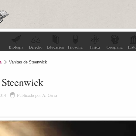
Biología
Derecho
Educación
Filosofía
Física
Geografía
Histo
a
Vanitas de Steenwick
 Steenwick
2014
Publicado por A. Cerra