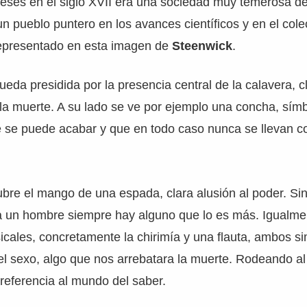
deses en el siglo XVII era una sociedad muy temerosa d
n pueblo puntero en los avances científicos y en el col
representado en esta imagen de
Steenwick
.
eda presidida por la presencia central de la calavera, c
e la muerte. A su lado se ve por ejemplo una concha, sím
e se puede acabar y que en todo caso nunca se llevan c
bre el mango de una espada, clara alusión al poder. Si
 un hombre siempre hay alguno que lo es más. Igualme
cales, concretamente la chirimía y una flauta, ambos si
 el sexo, algo que nos arrebatara la muerte. Rodeando al
 referencia al mundo del saber.