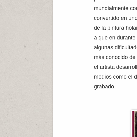
mundialmente con
convertido en un
de la pintura hol
a que en durante 
algunas dificulta
más conocido de 
el artista desarro
medios como el di
grabado.