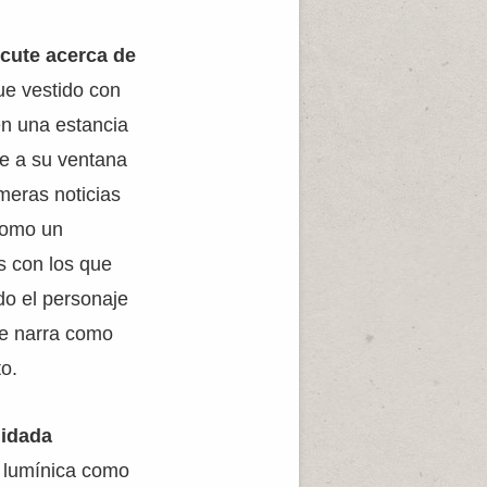
scute acerca de
ue vestido con
en una estancia
te a su ventana
meras noticias
como un
s con los que
ado el personaje
ue narra como
o.
idada
n lumínica como