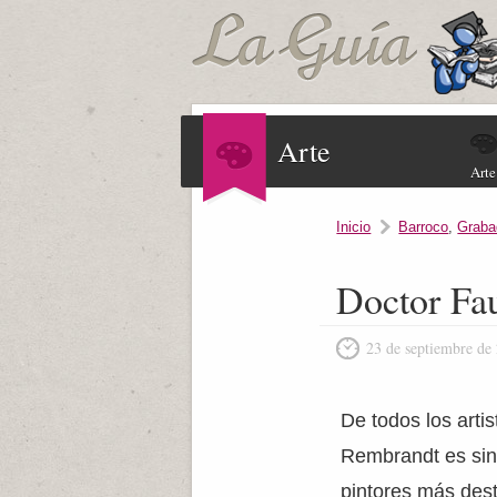
Arte
Arte
Inicio
Barroco
,
Graba
Doctor Fa
23 de septiembre de
De todos los artis
Rembrandt es sin
pintores más des