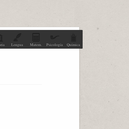
ria
Lengua
Matem.
Psicología
Química