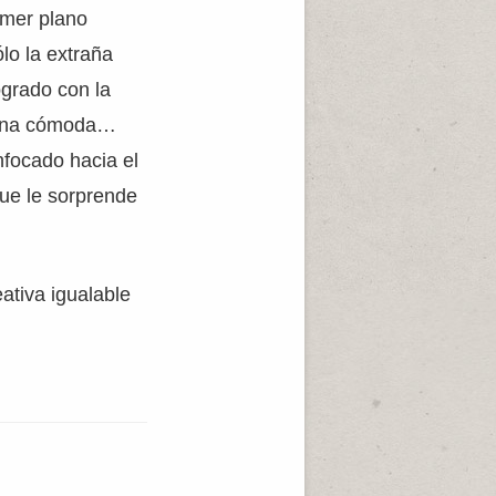
imer plano
lo la extraña
ogrado con la
, una cómoda…
nfocado hacia el
que le sorprende
ativa igualable