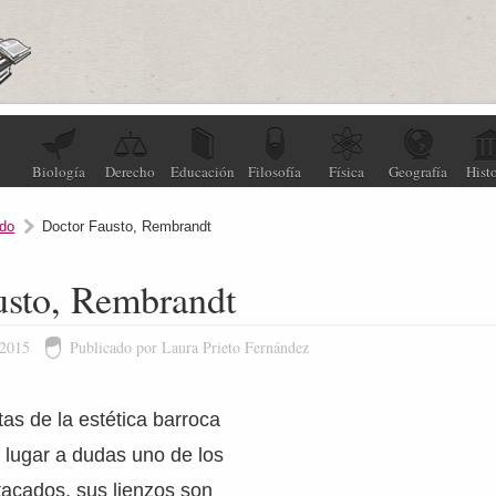
Biología
Derecho
Educación
Filosofía
Física
Geografía
Histo
do
Doctor Fausto, Rembrandt
usto, Rembrandt
 2015
Publicado por Laura Prieto Fernández
tas de la estética barroca
 lugar a dudas uno de los
tacados, sus lienzos son