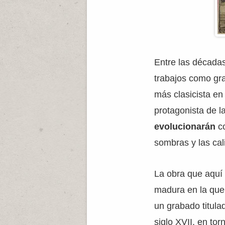
Entre las década
trabajos como gr
más clasicista en
protagonista de 
evolucionarán
co
sombras y las cali
La obra que aquí
madura en la que 
un grabado titula
siglo XVII, en tor