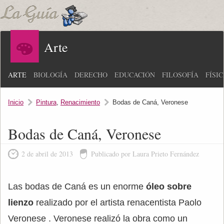
Arte
ARTE
BIOLOGÍA
DERECHO
EDUCACIÓN
FILOSOFÍA
FÍSI
Inicio
Pintura
,
Renacimiento
Bodas de Caná, Veronese
Bodas de Caná, Veronese
2 de abril de 2013
Publicado por Laura Prieto Fernández
Las bodas de Caná es un enorme
óleo sobre
lienzo
realizado por el artista renacentista Paolo
Veronese . Veronese realizó la obra como un