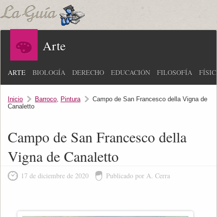
Arte
ARTE
BIOLOGÍA
DERECHO
EDUCACIÓN
FILOSOFÍA
FÍSI
Inicio
Barroco
,
Pintura
Campo de San Francesco della Vigna de
Canaletto
Campo de San Francesco della
Vigna de Canaletto
17 de diciembre de 2020
Publicado por A. Cerra