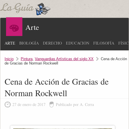
Arte
ARTE
BIOLOGÍA
DERECHO
EDUCACIÓN
FILOSOFÍA
FÍSI
Inicio
Pintura
,
Vanguardias Artísticas del siglo XX
Cena de Acción
de Gracias de Norman Rockwell
Cena de Acción de Gracias de
Norman Rockwell
27 de enero de 2017
Publicado por A. Cerra