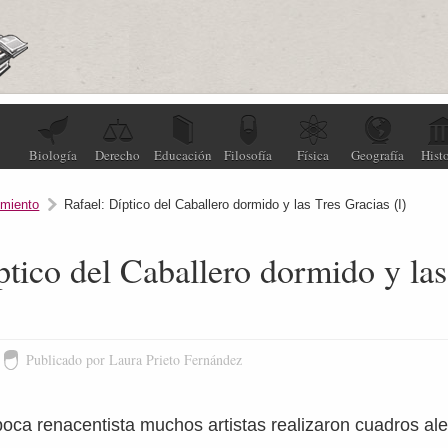
Biología
Derecho
Educación
Filosofía
Física
Geografía
Histo
miento
Rafael: Díptico del Caballero dormido y las Tres Gracias (I)
ptico del Caballero dormido y las
)
Publicado por Laura Prieto Fernández
época renacentista muchos artistas realizaron cuadros ale