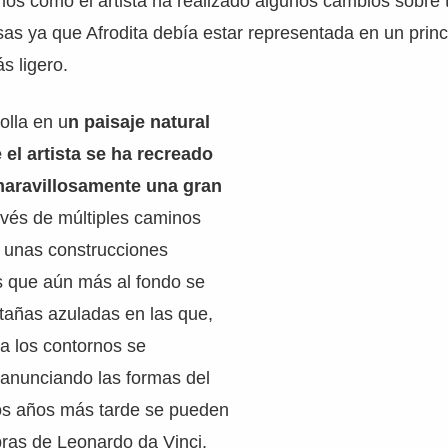
mos como el artista ha realizado algunos cambios sobre 
osas ya que Afrodita debía estar representada en un princ
s ligero.
olla en u
n paisaje natural
 el artista se ha recreado
aravillosamente una gran
avés de múltiples caminos
 unas construcciones
s que aún más al fondo se
tañas azuladas en las que,
na los contornos se
anunciando las formas del
os años más tarde se pueden
bras de Leonardo da Vinci.