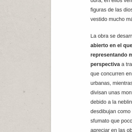
obra, en ellos ve
figuras de las di
vestido mucho má
La obra se desarr
abierto en el que
representando m
perspectiva
a tr
que concurren en
urbanas, mientra
divisan unas mon
debido a la nebli
desdibujan como 
sfumato que poc
apreciar en las o