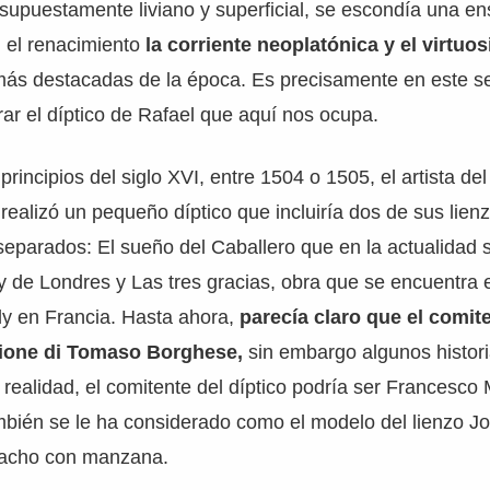
 supuestamente liviano y superficial, se escondía una 
n el renacimiento
la corriente neoplatónica y el virtuo
 más destacadas de la época. Es precisamente en este s
r el díptico de Rafael que aquí nos ocupa.
principios del siglo XVI, entre 1504 o 1505, el artista d
realizó un pequeño díptico que incluiría dos de sus lie
eparados: El sueño del Caballero que en la actualidad 
ry de Londres y Las tres gracias, obra que se encuentra
ly en Francia. Hasta ahora,
parecía claro que el comite
pione di Tomaso Borghese,
sin embargo algunos histori
realidad, el comitente del díptico podría ser Francesco 
mbién se le ha considerado como el modelo del lienzo J
acho con manzana.