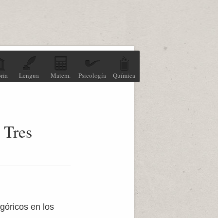
ria
Lengua
Matem.
Psicología
Química
 Tres
góricos en los