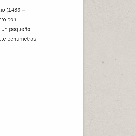
zio (1483 –
nto con
a un pequeño
ete centímetros