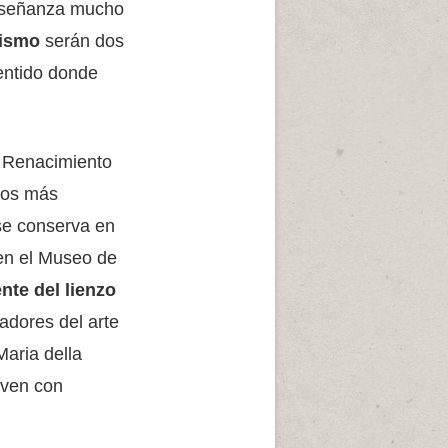
enseñanza mucho
sismo
serán dos
entido donde
el Renacimiento
nzos más
se conserva en
 en el Museo de
nte del lienzo
adores del arte
Maria della
oven con