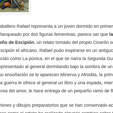
aballero Rafael representa a un joven dormido en primer
 flanqueado por dos figuras femeninas, parece ser que
l
ueño de Escipión
, un relato tomado del propio Cicerón s
cipión el africano. Rafael pudo inspirarse en un antig
onocido como La púnica, en el que se narra la Segunda Gu
 representado al general dormitando bajo la sombra de un
n su ensoñación se le aparecen Minerva y Afrodita, la pr
la guerra le ofrece al general un libro y una espada, mie
sa del amor, le hace entrega de un pequeño ramo de flo
rtones y dibujos preparatorios que se han conservado a