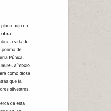
 plano bajo un
a obra
obre la vida del
uo poema de
erra Púnica.
 laurel, símbolo
imera como diosa
ntras que la
res silvestres.
cerca de esta