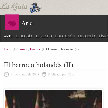
Arte
ARTE
BIOLOGÍA
DERECHO
EDUCACIÓN
FILOSOFÍA
FÍSI
Inicio
Barroco
,
Pintura
El barroco holandés (II)
El barroco holandés (II)
14 de marzo de 2008
Publicado por Chus