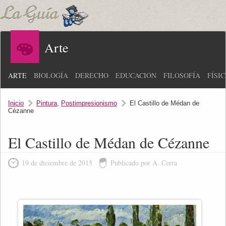
Arte
ARTE
BIOLOGÍA
DERECHO
EDUCACIÓN
FILOSOFÍA
FÍSI
Inicio
Pintura
,
Postimpresionismo
El Castillo de Médan de
Cézanne
El Castillo de Médan de Cézanne
19 de diciembre de 2015
Publicado por A. Cerra