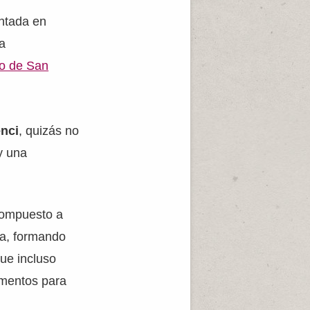
intada en
ta
io de San
nci
, quizás no
y una
compuesto a
na, formando
que incluso
lementos para