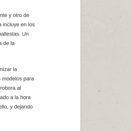
nte y otro de
 incluye en los
ballestas. Un
a de la
izar la
os modelos para
robora al
yado a la hora
llo, y dejando