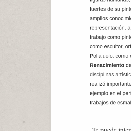
fuertes de su pin
amplios conocimi
representación, a
trabajo como pint
como escultor, or
Pollaiuolo, como 
Renacimiento
de
disciplinas artíst
realizó importan
ejemplo en el per
trabajos de esmal
Te puede inter