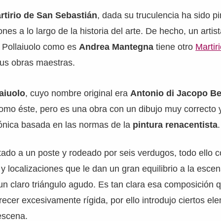
rtirio de San Sebastián
, dada su truculencia ha sido p
es a lo largo de la historia del arte. De hecho, un artis
 Pollaiuolo como es
Andrea Mantegna
tiene otro
Martir
us obras maestras.
aiuolo
, cuyo nombre original era
Antonio di Jacopo Be
omo éste, pero es una obra con un dibujo muy correcto 
nica basada en las normas de la
pintura renacentista
.
tado a un poste y rodeado por seis verdugos, todo ello 
y localizaciones que le dan un gran equilibrio a la esce
 un claro triángulo agudo. Es tan clara esa composición 
recer excesivamente rígida, por ello introdujo ciertos e
escena.