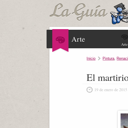
Arte
Arte
Inicio
Pintura
,
Renaci
El martiri
19 de enero de 2015