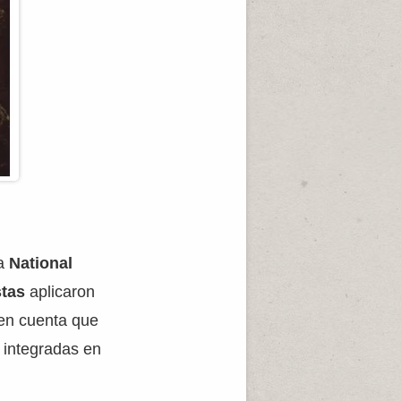
la
National
stas
aplicaron
o en cuenta que
r integradas en