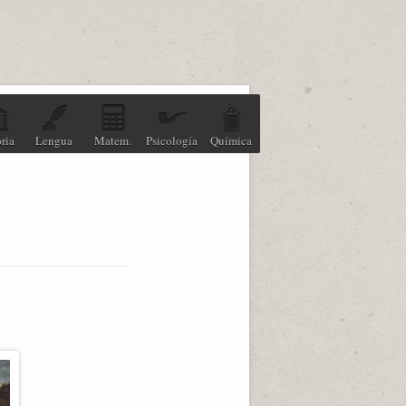
ria
Lengua
Matem.
Psicología
Química