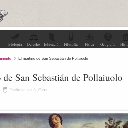
Biología
Derecho
Educación
Filosofía
Física
Geografía
Histo
miento
El martirio de San Sebastián de Pollaiuolo
o de San Sebastián de Pollaiuolo
Publicado por A. Cerra