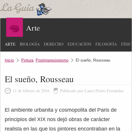
Arte
ARTE
BIOLOGÍA
DERECHO
EDUCACIÓN
FILOSOFÍA
FÍSI
Inicio
Pintura
,
Postimpresionismo
El sueño, Rousseau
El sueño, Rousseau
11 de febrero de 2016
Publicado por Laura Prieto Fernández
El ambiente urbanita y cosmopolita del Paris de
principios del XIX nos dejó obras de carácter
realista en las que los pintores encontraban en la