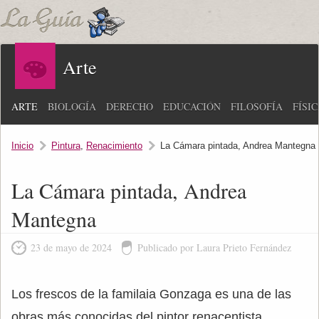
Arte
ARTE
BIOLOGÍA
DERECHO
EDUCACIÓN
FILOSOFÍA
FÍSI
Inicio
Pintura
,
Renacimiento
La Cámara pintada, Andrea Mantegna
La Cámara pintada, Andrea
Mantegna
23 de mayo de 2024
Publicado por Laura Prieto Fernández
Los frescos de la familaia Gonzaga es una de las
obras más conocidas del pintor renacentista