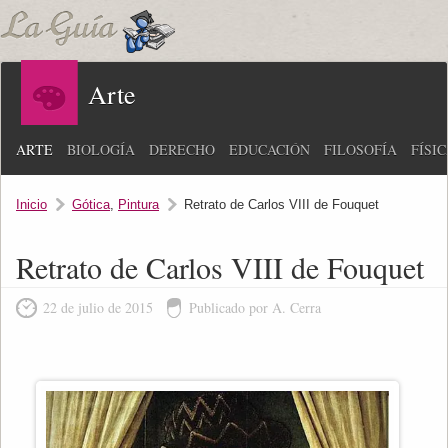
Arte
ARTE
BIOLOGÍA
DERECHO
EDUCACIÓN
FILOSOFÍA
FÍSI
Inicio
Gótica
,
Pintura
Retrato de Carlos VIII de Fouquet
Retrato de Carlos VIII de Fouquet
22 de julio de 2015
Publicado por A. Cerra