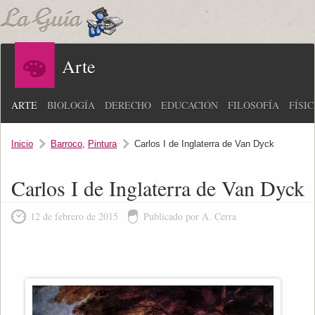
Arte
ARTE
BIOLOGÍA
DERECHO
EDUCACIÓN
FILOSOFÍA
FÍSI
Inicio
Barroco
,
Pintura
Carlos I de Inglaterra de Van Dyck
Carlos I de Inglaterra de Van Dyck
12 de febrero de 2015
Publicado por A. Cerra