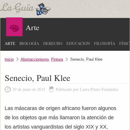
Arte
ARTE
BIOLOGÍA
DERECHO
EDUCACIÓN
FILOSOFÍA
FÍSI
Inicio
Abstraccionismo
,
Pintura
Senecio, Paul Klee
Senecio, Paul Klee
29 de junio de 2015
Publicado por Laura Prieto Fernández
Las máscaras de origen africano fueron algunos
de los objetos que más llamaron la atención de
los artistas vanguardistas del siglo XIX y XX,