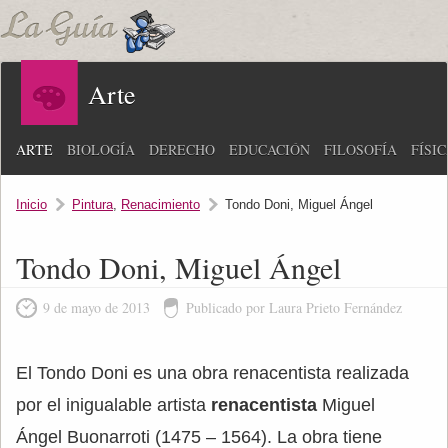
Arte
ARTE
BIOLOGÍA
DERECHO
EDUCACIÓN
FILOSOFÍA
FÍSI
Inicio
Pintura
,
Renacimiento
Tondo Doni, Miguel Ángel
Tondo Doni, Miguel Ángel
9 de mayo de 2013
Publicado por Laura Prieto Fernández
El Tondo Doni es una obra renacentista realizada
por el inigualable artista
renacentista
Miguel
Ángel Buonarroti (1475 – 1564). La obra tiene