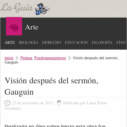
Arte
ARTE
BIOLOGÍA
DERECHO
EDUCACIÓN
FILOSOFÍA
FÍSI
Inicio
Pintura
,
Postimpresionismo
Visión después del sermón,
Gauguin
Visión después del sermón,
Gauguin
23 de noviembre de 2012
Publicado por Laura Prieto
Fernández
Realizada en óleo sobre lienzo esta obra fue