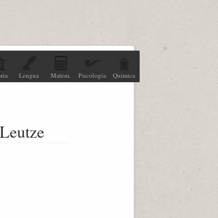
ria
Lengua
Matem.
Psicología
Química
 Leutze