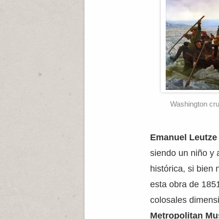
Washington cr
Emanuel Leutze
siendo un niño y 
histórica, si bie
esta obra de 185
colosales dimens
Metropolitan M