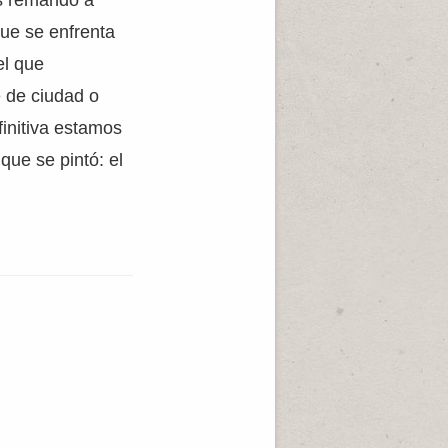
os remando a
que se enfrenta
el que
e de ciudad o
initiva estamos
que se pintó: el