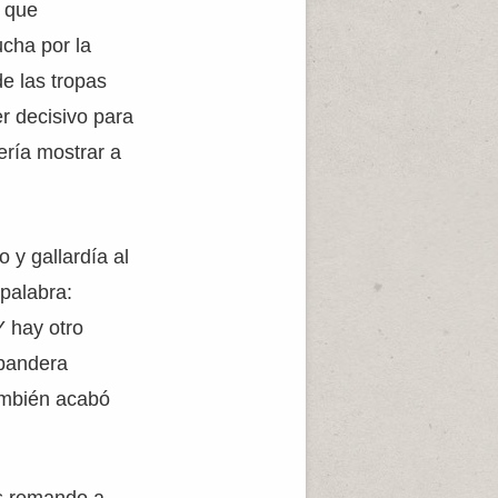
a que
ucha por la
e las tropas
r decisivo para
ería mostrar a
o y gallardía al
palabra:
Y hay otro
 bandera
también acabó