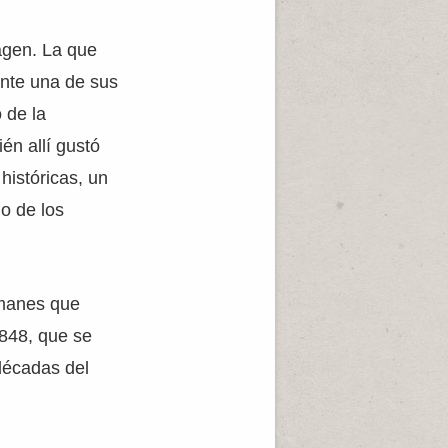
agen. La que
ante una de sus
 de la
én allí gustó
históricas, un
no de los
emanes que
1848, que se
décadas del