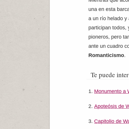
Mientras que aco
una en esta barca
a un río helado y 
participan todos,
pioneros, pero ta
ante un cuadro co
Romanticismo
.
Te puede inter
Monumento a 
Apoteósis de 
Capitolio de W