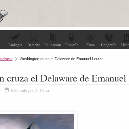
Biología
Derecho
Educación
Filosofía
Física
Geografía
Histo
ticismo
Washington cruza el Delaware de Emanuel Leutze
n cruza el Delaware de Emanuel
9
Publicado por A. Cerra