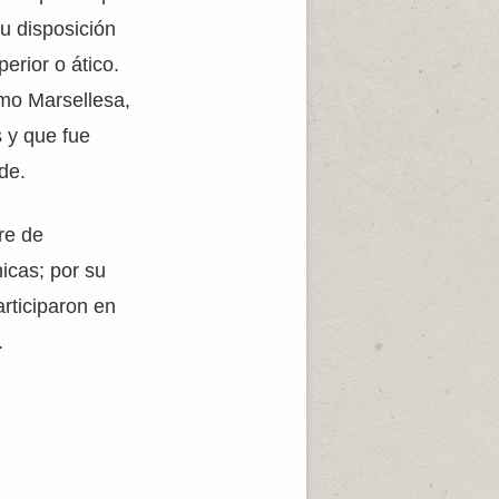
u disposición
erior o ático.
omo Marsellesa,
s y que fue
de.
re de
icas; por su
rticiparon en
.