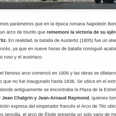
smos parámetros que en la época romana Napoleón Bon
 un arco de triunfo que
rememore la victoria de su ejérc
liz.
En realidad, la batalla de Austerliz (1805) fue un al
ncés, ya que en nueve horas de batalla consiguió acaba
to ruso y el austriaco.
del famoso arco comenzó en 1806 y las obras se dilataro
 lo que no fue inaugurado hasta 1836. Se ubica en el ext
donde antiguamente se encontraba la Plaza de la Estrel
or Jean Chalgrin y Jean-Arnaud Raymond
, quienes t
tición expresa del emperador francés el Arco de Tito ub
 es sencilla, el arco de Étoile presenta un solo vano de 