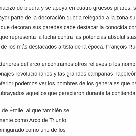
acizo de piedra y se apoya en cuatro gruesos pilares; s
mayor parte de la decoración queda relegada a la zona sup
es que decoran sus paredes cabe destacar la conocida c
que representa la lucha contra las potencias absolutista
 de los más destacados artista de la época, François Ru
teriores del arco encontramos otros relieves o los nomb
onajes revolucionarios y las grandes campañas napoleón
inferior podemos ver los nombres de los generales que pa
subrayados aquellos que perecieron durante la contienda
o de Étoile, al que también se
mente como Arco de Triunfo
configurado como uno de los