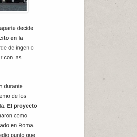
aparte decide
ito en la
arde de ingenio
r con las
n durante
remo de los
la.
El proyecto
omaron como
icado en Roma.
medio punto que