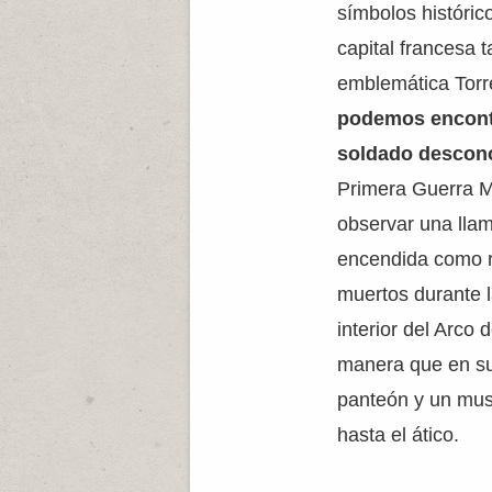
símbolos históric
capital francesa t
emblemática Torre
podemos encont
soldado descon
Primera Guerra M
observar una ll
encendida como r
muertos durante 
interior del Arco 
manera que en su 
panteón y un mus
hasta el ático.