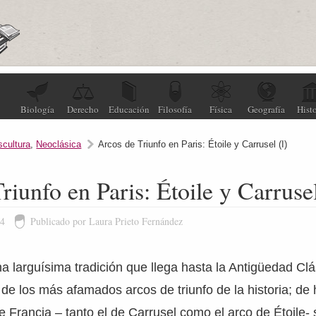
Biología
Derecho
Educación
Filosofía
Física
Geografía
Histo
scultura
,
Neoclásica
Arcos de Triunfo en Paris: Étoile y Carrusel (I)
riunfo en Paris: Étoile y Carrusel
14
Publicado por Laura Prieto Fernández
 larguísima tradición que llega hasta la Antigüedad Clá
e los más afamados arcos de triunfo de la historia; de 
de Francia – tanto el de Carrusel como el arco de Étoile-