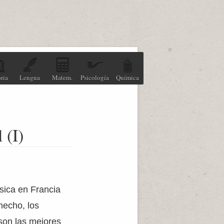
ria
Lengua
Matem.
Psicología
Química
 (I)
sica en Francia
hecho, los
 son las mejores