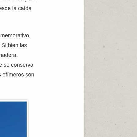
sde la caída
nmemorativo,
 Si bien las
 madera,
ue se conserva
s efímeros son