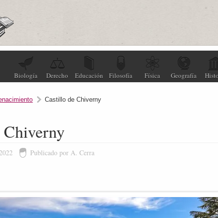
Biología
Derecho
Educación
Filosofía
Física
Geografía
Histo
enacimiento
Castillo de Chiverny
e Chiverny
 2022
Publicado por A. Cerra