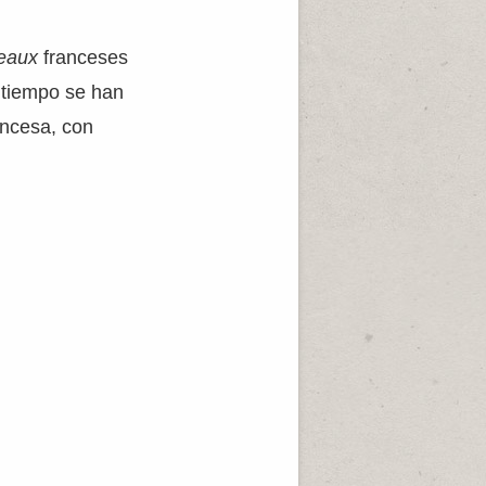
eaux
franceses
l tiempo se han
ancesa, con