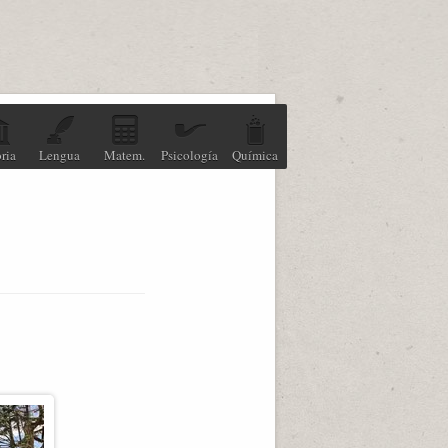
ria
Lengua
Matem.
Psicología
Química