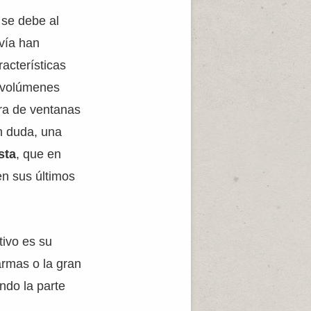
 se debe al
vía han
acterísticas
o volúmenes
ura de ventanas
in duda, una
sta
, que en
en sus últimos
tivo es su
armas o la gran
endo la parte