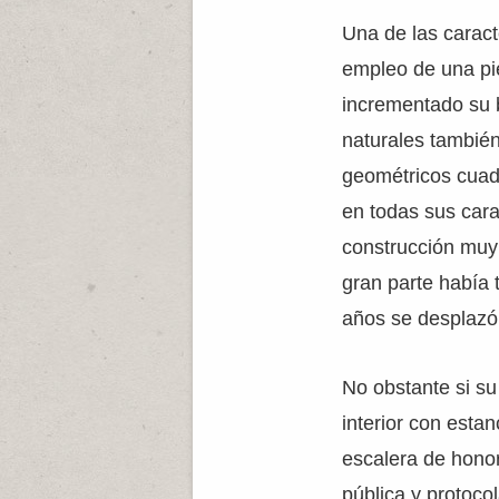
Una de las caract
empleo de una pie
incrementado su b
naturales tambié
geométricos cuad
en todas sus cara
construcción muy 
gran parte había 
años se desplazó 
No obstante si su
interior con esta
escalera de honor 
pública y protoco