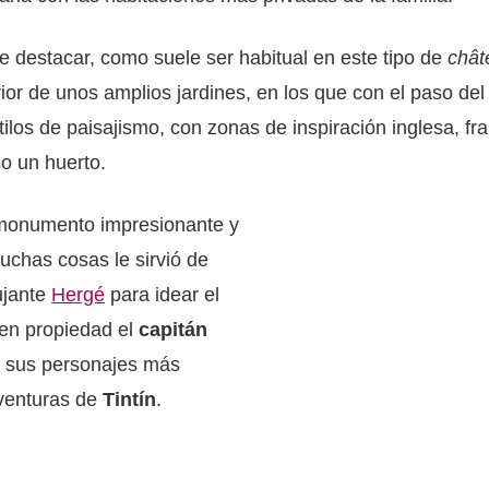
 destacar, como suele ser habitual en este tipo de
chât
rior de unos amplios jardines, en los que con el paso de
ilos de paisajismo, con zonas de inspiración inglesa, fr
so un huerto.
n monumento impresionante y
uchas cosas le sirvió de
bujante
Hergé
para idear el
e en propiedad el
capitán
e sus personajes más
aventuras de
Tintín
.