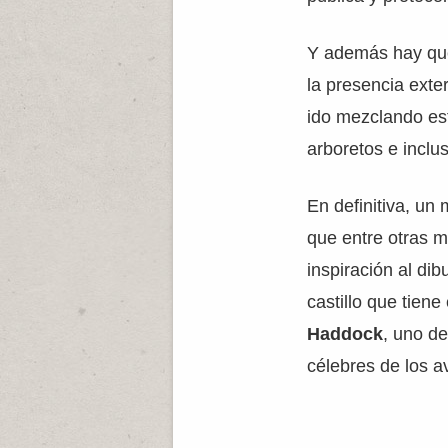
Y además hay que
la presencia exte
ido mezclando est
arboretos e inclu
En definitiva, u
que entre otras m
inspiración al di
castillo que tien
Haddock
, uno d
célebres de los 