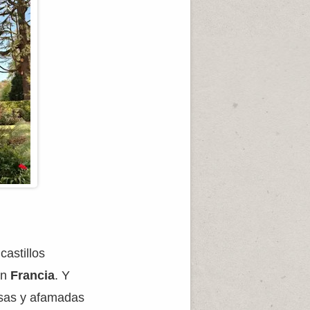
castillos
en
Francia
. Y
osas y afamadas