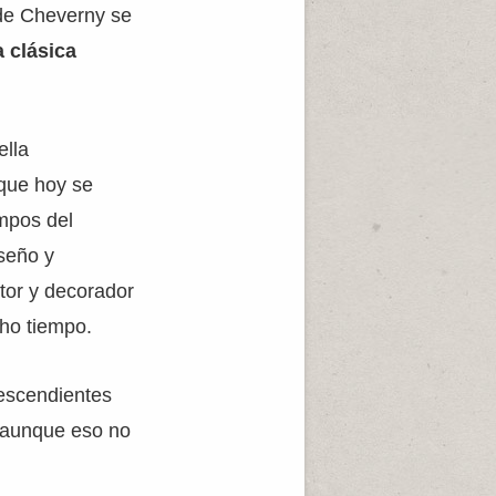
 de Cheverny se
a clásica
ella
 que hoy se
mpos del
seño y
ntor y decorador
cho tiempo.
descendientes
, aunque eso no