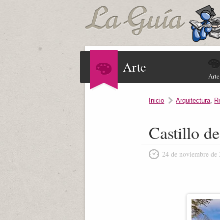
Arte
Arte
Inicio
Arquitectura
,
R
Castillo d
24 de noviembre de