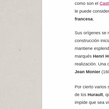
como son el
Cast
le puede conside
francesa
.
Sus orígenes se r
construcción inic
mantiene esplend
marqués
Henri H
realización. Una 
Jean Monier
(160
Por cierto varios
de los
Hurault
, q
impide que sea vis