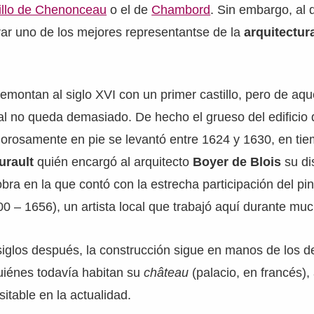
illo de Chenonceau
o el de
Chambord
. Sin embargo, al
rar uno de los mejores representantse de la
arquitectur
emontan al siglo XVI con un primer castillo, pero de aqu
ial no queda demasiado. De hecho el grueso del edificio
orosamente en pie se levantó entre 1624 y 1630, en tie
urault
quién encargó al arquitecto
Boyer de Blois
su di
obra en la que contó con la estrecha participación del pi
0 – 1656), un artista local que trabajó aquí durante mu
 siglos después, la construcción sigue en manos de los 
uiénes todavía habitan su
château
(palacio, en francés)
itable en la actualidad.