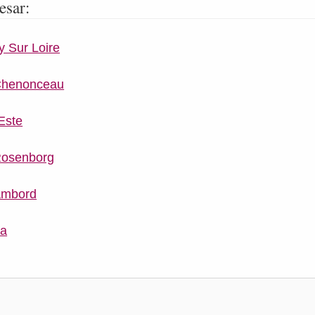
esar:
ly Sur Loire
 Chenonceau
 Este
 Rosenborg
hambord
ca