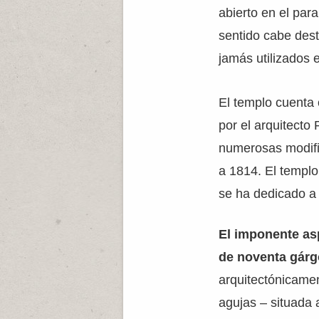
abierto en el par
sentido cabe dest
jamás utilizados 
El templo cuenta
por el arquitecto P
numerosas modific
a 1814. El templo
se ha dedicado a
El imponente asp
de noventa gárgo
arquitectónicamen
agujas – situada 