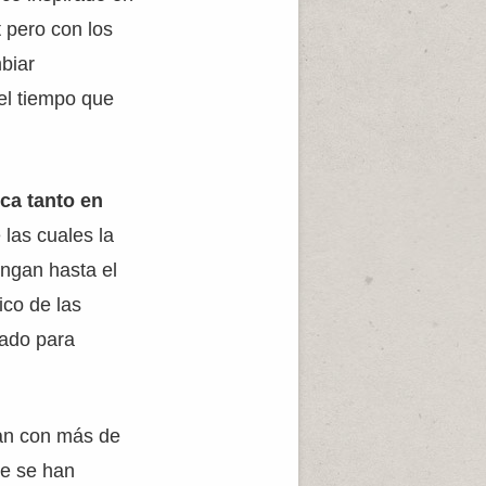
 pero con los
biar
 el tiempo que
ca tanto en
 las cuales la
ongan hasta el
ico de las
hado para
tan con más de
ue se han