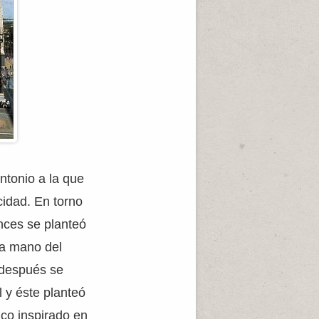
ntonio a la que
cidad. En torno
nces se planteó
la mano del
 después se
 y éste planteó
ico inspirado en