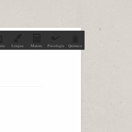
ria
Lengua
Matem.
Psicología
Química