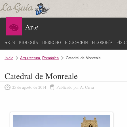
Arte
ARTE
BIOLOGÍA
DERECHO
EDUCACIÓN
FILOSOFÍA
FÍSI
Inicio
Arquitectura
,
Románica
Catedral de Monreale
Catedral de Monreale
25 de agosto de 2014
Publicado por A. Cerra